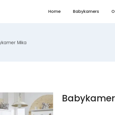
Home
Babykamers
O
ykamer Mika
Babykamer