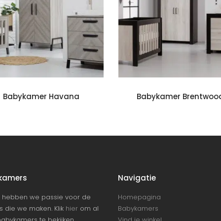
Koop babykamer
Koop ba
Babykamer Havana
Babykamer Brentwoo
kamers
Navigatie
F hebben we passie voor de
Homepagina
 die we maken. Klik
hier
om al
Babykamers
abykamers te bekijken
Vind je winkel