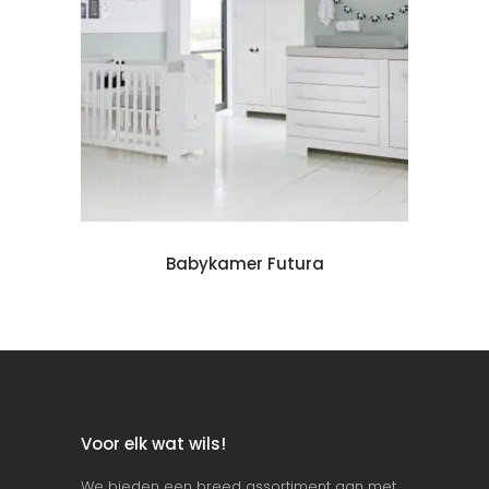
bykamer
Koop babykamer
ck
Babykamer Futura
B
Voor elk wat wils!
We bieden een breed assortiment aan met