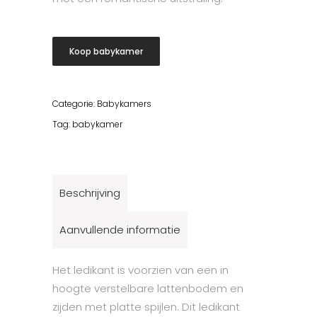
Koop babykamer
Categorie:
Babykamers
Tag:
babykamer
Beschrijving
Aanvullende informatie
Het ledikant is voorzien van een in
hoogte verstelbare lattenbodem en
zijden met platte spijlen. Dit ledikant